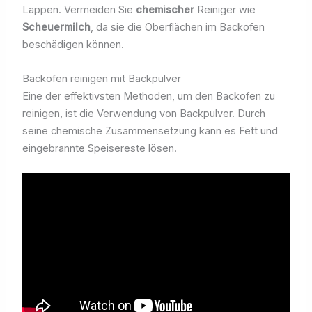
Lappen. Vermeiden Sie
chemischer
Reiniger wie
Scheuermilch
, da sie die Oberflächen im Backofen
beschädigen können.
Backofen reinigen mit Backpulver
Eine der effektivsten Methoden, um den Backofen zu
reinigen, ist die Verwendung von Backpulver. Durch
seine chemische Zusammensetzung kann es Fett und
eingebrannte Speisereste lösen.